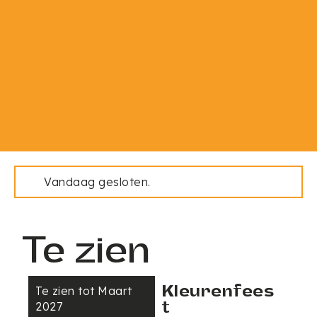
Vandaag gesloten.
Te zien
Kleurenfees
Te zien tot Maart
T
t
2027
2