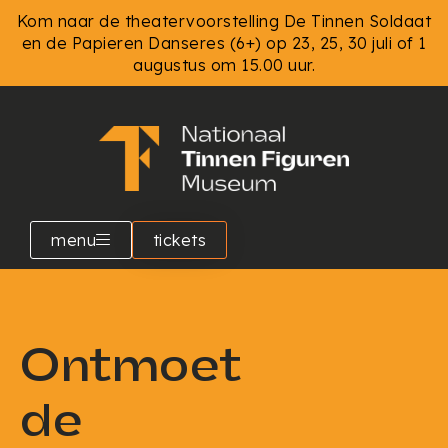
Kom naar de theatervoorstelling De Tinnen Soldaat
en de Papieren Danseres (6+) op 23, 25, 30 juli of 1
augustus om 15.00 uur.
menu
tickets
Ontmoet
de