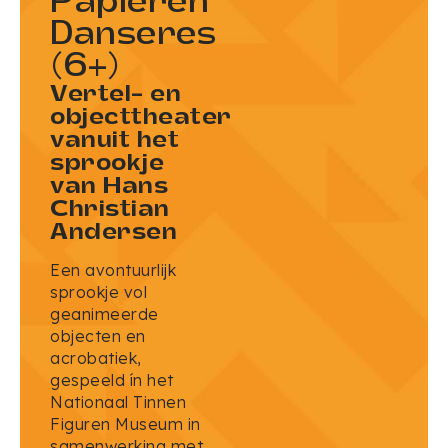
Papieren
Danseres
(6+)
Vertel- en
objecttheater
vanuit het
sprookje
van Hans
Christian
Andersen
Een avontuurlijk
sprookje vol
geanimeerde
objecten en
acrobatiek,
gespeeld ín het
Nationaal Tinnen
Figuren Museum in
samenwerking met