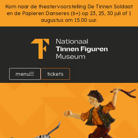
Kom naar de theatervoorstelling De Tinnen Soldaat
en de Papieren Danseres (6+) op 23, 25, 30 juli of 1
augustus om 15.00 uur.
menu
tickets