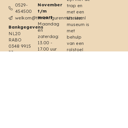
November
0529-
trap en
t/m
454500
met een
maart
welkom@tinnenfigurenmuseum.nl
lift. Het
Maandag
museum is
Bankgegevens
en
met
NL20
zaterdag:
behulp
RABO
13.00 -
van een
0348 9915
17.00 uur
rolstoel
33
Feestdagen:
prima te
BIC:
13.00 - 17.00
bezoeken.
RABONL2U
uur
In het
Tijdens
museum is
schoolvakanties
een
rolstoel
Maandag
beschikbaar.
t/m
Er zijn
zaterdag:
twee
13.00 -
invalidenparkeerplaatsen
17.00 uur
aanwezig
Gesloten
aan de
op: