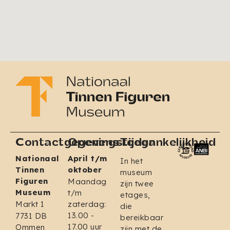
Contactgegevens
Openingstijden
Toegankelijkheid
Nationaal
April t/m
In het
Tinnen
oktober
museum
Figuren
Maandag
zijn twee
Museum
t/m
etages,
Markt 1
zaterdag:
die
13.00 -
7731 DB
bereikbaar
17.00 uur
Ommen
zijn met de